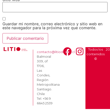
Guardar mi nombre, correo electrónico y sitio web en
este navegador para la próxima vez que comente.
Todos los
20
contacto@litiodiseno.cl
contenidos
Balmoral
©
309, of
1706,
Las
Condes,
Región
Metropolitana
Santiago.
Chile
Tel. +56 9
6645 2539