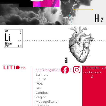
Todos los
20
contacto@litiodiseno.cl
contenidos
Balmoral
©
309, of
1706,
Las
Condes,
Región
Metropolitana
Santiago.