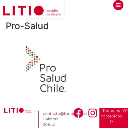
Pro-Salud
Todos los
20
contacto@litiodiseno.cl
contenidos
Balmoral
©
309, of