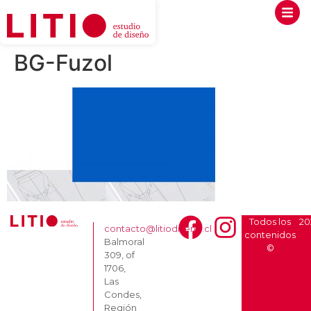
BG-Fuzol
Todos los
20
contacto@litiodiseno.cl
contenidos
Balmoral
©
309, of
1706,
Las
Condes,
Región