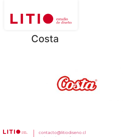
Costa
contacto@litiodiseno.cl