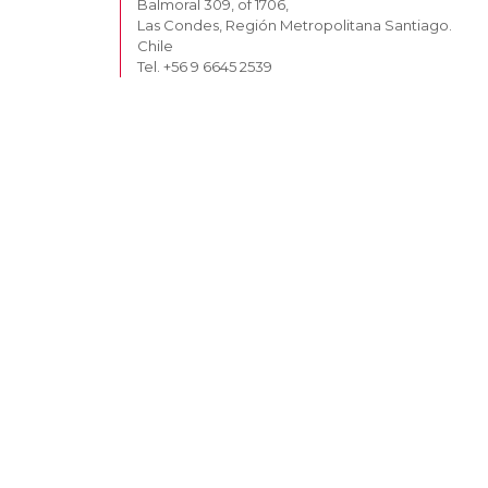
Balmoral 309, of 1706,
Las Condes, Región Metropolitana Santiago.
Chile
Tel. +56 9 6645 2539