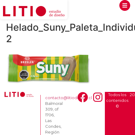
Helado_Suny_Paleta_Individ
2
Todos los
20
contacto@litiodiseno.cl
contenidos
Balmoral
©
309, of
1706,
Las
Condes,
Región