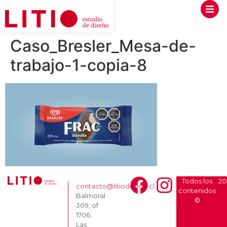
Caso_Bresler_Mesa-de-
trabajo-1-copia-8
Todos los
20
contacto@litiodiseno.cl
contenidos
Balmoral
©
309, of
1706,
Las